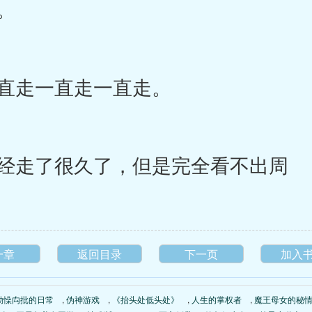
。
直走一直走一直走。
经走了很久了，但是完全看不出周
一章
返回目录
下一页
加入
勐懆禸批的日常
,
伪神游戏
,
《抬头处低头处》
,
人生的掌权者
,
魔王母女的秘情