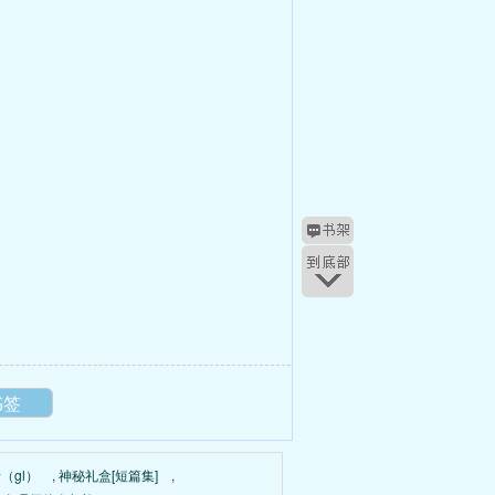
书签
（gl）
,
神秘礼盒[短篇集]
,