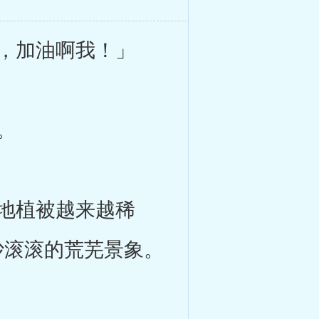
，加油啊我！」
。
地植被越来越稀
沙滚滚的荒芜景象。