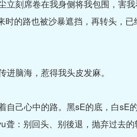
立刻席卷在我身侧将我包围，害我
来时的路也被沙暴遮挡，再转头，已
传进脑海，惹得我头皮发麻。
自己心中的路。黑sE的底，白sE
yu聋：别回头、别後退，抛弃过去的