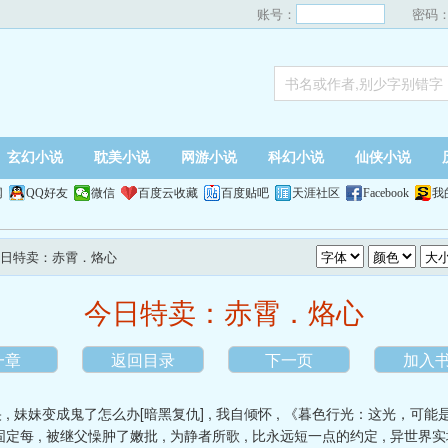
账号：
密码
玄幻小说
耽美小说
网游小说
科幻小说
仙侠小说
网
QQ好友
微信
百度云收藏
百度贴吧
天涯社区
Facebook
我
今日特卖：赤霄．烙心
今日特卖：赤霄．烙心
一章
返回目录
下一页
加入
央
,
妹妹变成鬼了怎么办[暗黑复仇]
,
我自倾怀
,
《暮色行光：这光，可能
固定每
,
被继父懆肿了嫩批
,
为静者所歌
,
比永远短一点的约定
,
异世界实