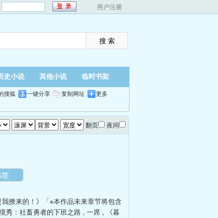
：
用户注册
历史小说
其他小说
临时书架
的搜狐
一键分享
复制网址
更多
翻页
夜间
书签
是我撩来的！》「※本作品未来章节将包含
境秀：社畜勇者的下班之路
,
一席
,
《暮