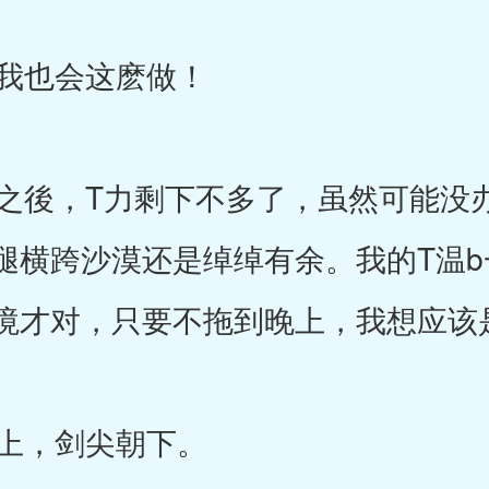
我也会这麽做！
後，T力剩下不多了，虽然可能没
腿横跨沙漠还是绰绰有余。我的T温
境才对，只要不拖到晚上，我想应该
上，剑尖朝下。