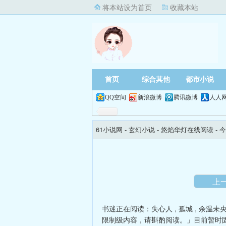
将本站设为首页
收藏本站
首页
综合其他
都市小说
QQ空间
新浪微博
腾讯微博
人人
61小说网
- 玄幻小说 -
悠焰华灯在线阅读
- 
上
书迷正在阅读：
失心人
,
孤城
,
余温未
限制级内容，请斟酌阅读。」目前暂时