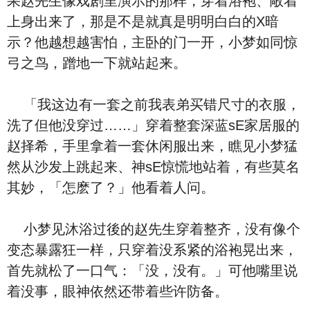
果赵先生像戏剧里演示的那样，穿着浴袍、敞着
上身出来了，那是不是就真是明明白白的X暗
示？他越想越害怕，主卧的门一开，小梦如同惊
弓之鸟，蹭地一下就站起来。
「我这边有一套之前我表弟买错尺寸的衣服，
洗了但他没穿过……」穿着整套深蓝sE家居服的
赵择希，手里拿着一套休闲服出来，瞧见小梦猛
然从沙发上跳起来、神sE惊慌地站着，有些莫名
其妙，「怎麽了？」他看着人问。
小梦见沐浴过後的赵先生穿着整齐，没有像个
变态暴露狂一样，只穿着没系紧的浴袍晃出来，
首先就松了一口气：「没，没有。」可他嘴里说
着没事，眼神依然还带着些许防备。