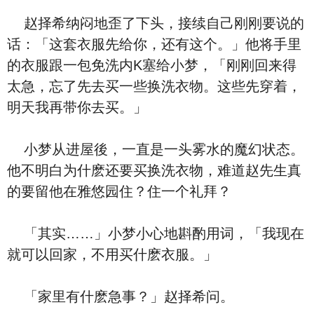
赵择希纳闷地歪了下头，接续自己刚刚要说的
话：「这套衣服先给你，还有这个。」他将手里
的衣服跟一包免洗内K塞给小梦，「刚刚回来得
太急，忘了先去买一些换洗衣物。这些先穿着，
明天我再带你去买。」
小梦从进屋後，一直是一头雾水的魔幻状态。
他不明白为什麽还要买换洗衣物，难道赵先生真
的要留他在雅悠园住？住一个礼拜？
「其实……」小梦小心地斟酌用词，「我现在
就可以回家，不用买什麽衣服。」
「家里有什麽急事？」赵择希问。