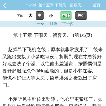
一个小梦_第十五章 下雨天，留客天。
首页
大
中
小
护眼
关灯
字体：
上一章
目录
下一页
第十五章 下雨天，留客天。 (第1/5页)
赵择希下飞机之後，原本就非常疲累了，後来
又跑出去接了小梦吃宵夜，折腾到现在才总算好
好地去洗了个澡。以往他出差返家，按照惯例是
要舒舒服服泡个JiNg油澡的，但是小梦在客厅，
他也不好让人等太久，简单淋浴之後就出了房
门。
小梦听见主卧传来动静，他心里更紧张了。如