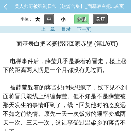
美人帅哥被强制日常【短篇合集】_面基表白把老婆拐带回家赤壁
首页
大
中
小
护眼
关灯
字体：
上一章
目录
下一页
面基表白把老婆拐带回家赤壁 (第1/6页)
电梯事件后，薛莹几乎是躲着蒋晋走，楼上楼
下的距离两人愣是一个月都没有见过面。
被薛莹躲着的蒋晋想他快想疯了，线下见不到
面蒋晋只能线上纠缠薛莹。但不知是不是薛莹被
那天发生的事情吓到了，线上回复他时的态度远
不如之前热情。原先一天一次饭撒的频率变成两
天一次、三天一次，这让享受过温柔乡的蒋晋不