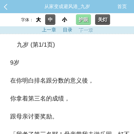
从家变成避风港_九岁
首页
大
中
小
护眼
关灯
字体：
上一章
目录
下一章
九岁 (第1/1页)
9岁
在你明白排名跟分数的意义後，
你拿着第三名的成绩，
跟母亲讨要奖励。