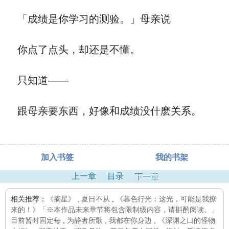
「成绩是你学习的测验。」母亲说
你点了点头，却还是不懂。
只知道——
跟母亲要东西，好像和成绩没什麽关系。
加入书签
我的书架
上一章
目录
下一章
相关推荐：
《摘星》
,
夏日不从
,
《暮色行光：这光，可能是我撩
来的！》「※本作品未来章节将包含限制级内容，请斟酌阅读。」
目前暂时固定每
,
为静者所歌
,
我都在你身边
,
《深渊之口的怪物