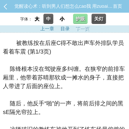
觉醒读心术：听到男人们想怎么cao我 用zuoai致富_被教练按在后座C得不敢出声车外排队学员看着车震
首页
大
中
小
护眼
关灯
字体：
上一章
目录
下一页
被教练按在后座C得不敢出声车外排队学员
看着车震 (第1/3页)
陈锋根本没在驾驶座多纠缠。在狭窄的前排车
厢里，他带着苏晴那软成一摊水的身子，直接把
人带进了后面的座位上。
随后，他反手“啪”的一声，将前后排之间的黑
sE隔光帘拉上。