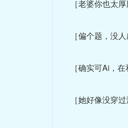
［老婆你也太厚
［偏个题，没人感
［确实可Ai，在
［她好像没穿过没