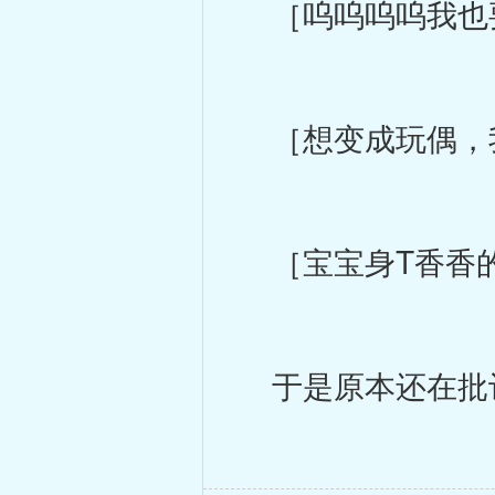
［呜呜呜呜我也
［想变成玩偶，
［宝宝身T香香的
于是原本还在批