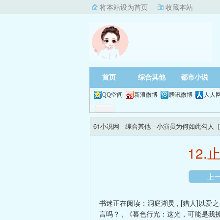
将本站设为首页
收藏本站
首页
综合其他
都市小说
QQ空间
新浪微博
腾讯微博
人人
61小说网
- 综合其他 -
小演员为何如此勾人［
12
上
书迷正在阅读：
洞庭湖灵
,
[猎人]以爱
言吗？
,
《暮色行光：这光，可能是我