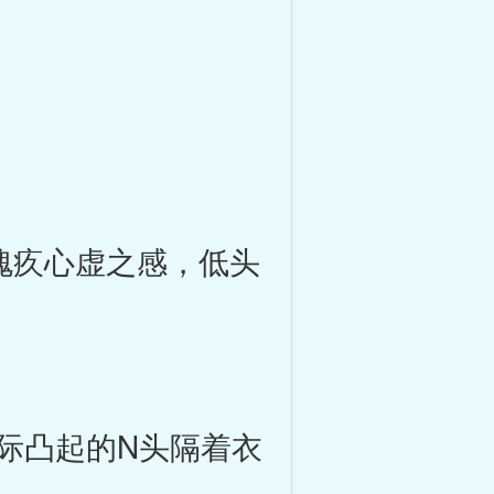
愧疚心虚之感，低头
际凸起的N头隔着衣