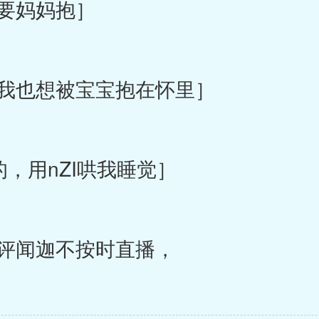
要妈妈抱］
我也想被宝宝抱在怀里］
，用nZI哄我睡觉］
评闻迦不按时直播，