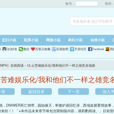
账号：
密码
玄幻小说
耽美小说
网游小说
科幻小说
仙侠小说
网
QQ好友
微信
百度云收藏
百度贴吧
天涯社区
Facebook
我
NPH］在线阅读
- 12.止苦难娱乐化/我和他们不一样之雄竞名场面
.止苦难娱乐化/我和他们不一样之雄竞
一章
返回目录
下一页
加入
之名
,
DNIWER死亡倒带
,
园始缘灭
,
卑微炉鼎回忆录
,
西域血腥爱情故事
撩来的！》「※本作品未来章节将包含限制级内容，请斟酌阅读。」目前暂