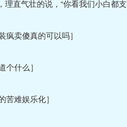
，理直气壮的说，“你看我们小白都支
装疯卖傻真的可以吗］
道个什么］
的苦难娱乐化］