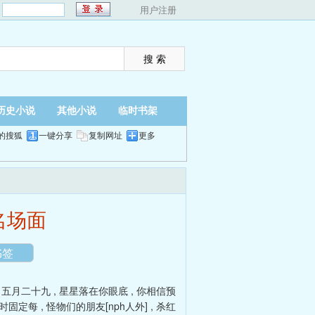
：
用户注册
历史小说
其他小说
临时书架
的搜狐
一键分享
复制网址
更多
翻页
夜间
名场面
书签
,
五月二十九
,
星星落在你眼底
,
你相信预
时固定每
,
怪物们的朋友[nph人外]
,
杀红