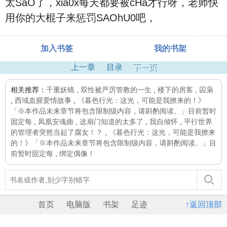
太SaO了，xia0x每天都要被cHa才行呀，老师快
用你的大棍子来惩罚SAOhU0吧，
加入书签
我的书架
上一章
目录
下一页
相关推荐：
千重妖镜
,
双性被严厉管教的一生
,
楼下的房客
,
囚枭
,
西域血腥爱情故事
,
《暮色行光：这光，可能是我撩来的！》
「※本作品未来章节将包含限制级内容，请斟酌阅读。」目前暂时
固定每
,
凤凰安魂曲
,
这扇门知道的太多了
,
我自倾怀
,
平行世界
的管理者突然当起了腐女！？
,
《暮色行光：这光，可能是我撩来
的！》「※本作品未来章节将包含限制级内容，请斟酌阅读。」目
前暂时固定每
,
绑定偶像！
首页
电脑版
书架
足迹
↑返回顶部