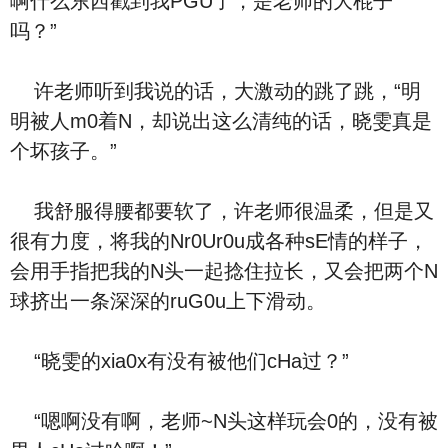
啊什么东西戳到我PGU了，是老师的大棍子
吗？”
许老师听到我说的话，大激动的跳了跳，“明
明被人m0着N，却说出这么清纯的话，晓雯真是
个坏孩子。”
我舒服得腰都要软了，许老师很温柔，但是又
很有力度，将我的Nr0Ur0u成各种sE情的样子，
会用手指把我的N头一起捻住拉长，又会把两个N
球挤出一条深深的ruG0u上下滑动。
“晓雯的xia0x有没有被他们cHa过？”
“嗯啊没有啊，老师~N头这样玩会0的，没有被