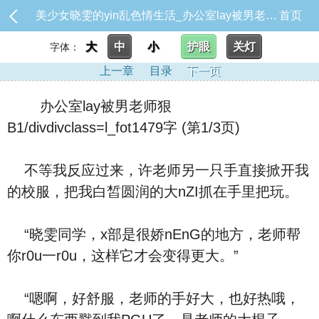
美少女晓雯的yin乱色情生活_办公室lay被男老师狠B1/divdivclass=l_fot1479字
首页
大
中
小
护眼
关灯
字体：
上一章
目录
下一页
办公室lay被男老师狠
B1/divdivclass=l_fot1479字 (第1/3页)
不等我反应过来，许老师另一只手直接掀开我
的校服，把我白皙圆润的大nZI抓在手里把玩。
“晓雯同学，x部是很娇nEnG的地方，老师帮
你r0u一r0u，这样它才会变得更大。”
“嗯啊，好舒服，老师的手好大，也好热哦，