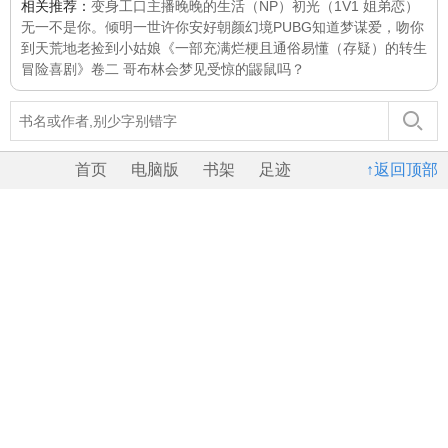
相关推荐：
变身工口主播
晚晚的生活（NP）
初光（1V1 姐弟恋）
无一不是你。
倾明一世许你安好
朝颜幻境
PUBG
知道
梦谋
爱，吻你
到天荒地老
捡到小姑娘
《一部充满烂梗且通俗易懂（存疑）的转生
冒险喜剧》卷二 哥布林会梦见受惊的鼹鼠吗？
首页
电脑版
书架
足迹
↑返回顶部