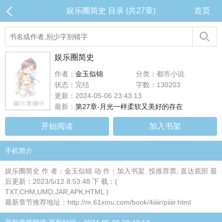
娱乐圈简史 目录 (共27章)
首页
娱乐圈简史
作者：
金玉似锦
分类：都市小说
状态：完结
字数：130203
更新：2024-05-06 23:43:13
最新：
第27章-月光一样柔软又美好的存在
开始阅读
加入书架
手机简介
娱乐圈简史 作 者：金玉似锦 动 作：加入书架, 投推荐票, 直达底部 最
后更新：2023/5/12 8:53:48 下 载：(
TXT,CHM,UMD,JAR,APK,HTML )
最新章节推荐地址：http://m.61xmu.com/book/4iiiir/piiiir.html