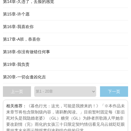
第14章-久违了，丢脸的感觉
第15章-许个愿
第16章-我喜欢你
第17章-A班，恭喜你
第18章-你没有做错任何事
第19章-我负责
第20章-一切会逢凶化吉
上一页
下一页
相关推荐：
《暮色行光：这光，可能是我撩来的！》「※本作品未
来章节将包含限制级内容，请斟酌阅读。」目前暂时固定每
《影后
死对头是我隐婚老婆》（GL）
糖突（GL）
为静者所歌
路人甲她非
要改剧情（完）
雨化的女孩
三十日限定契约情侣
看见乌云就眨眨眼
男妓李水
光雨云隙
烬梦归途
勐懆禸批的日常