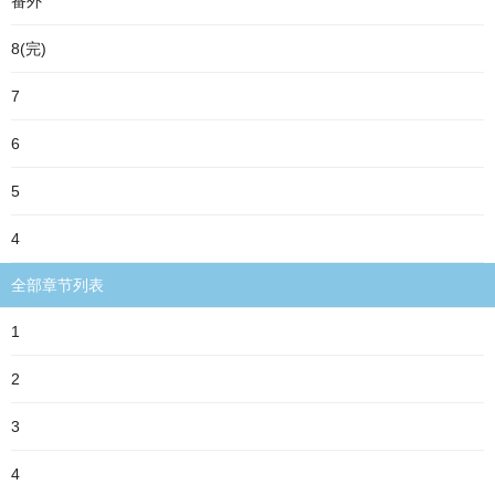
番外
8(完)
7
6
5
4
全部章节列表
1
2
3
4