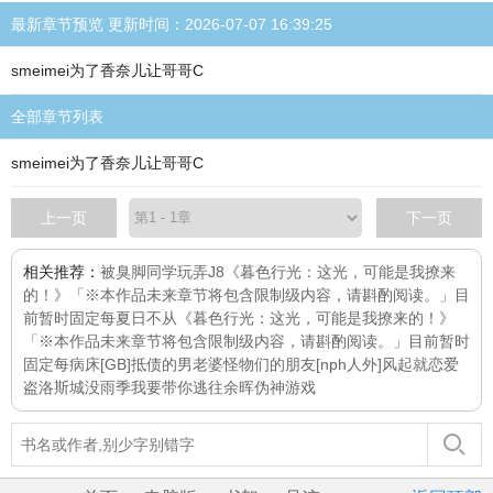
最新章节预览 更新时间：2026-07-07 16:39:25
smeimei为了香奈儿让哥哥C
全部章节列表
smeimei为了香奈儿让哥哥C
上一页
下一页
相关推荐：
被臭脚同学玩弄J8
《暮色行光：这光，可能是我撩来
的！》「※本作品未来章节将包含限制级内容，请斟酌阅读。」目
前暂时固定每
夏日不从
《暮色行光：这光，可能是我撩来的！》
「※本作品未来章节将包含限制级内容，请斟酌阅读。」目前暂时
固定每
病床
[GB]抵债的男老婆
怪物们的朋友[nph人外]
风起就恋爱
盗洛斯城
没雨季
我要带你逃往余晖
伪神游戏