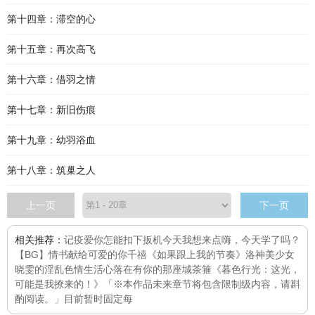
第十四章：滞空的心
第十五章：再次高飞
第十六章：借羽之情
第十七章：新旧伤痕
第十九章：幼羽浴血
第十八章：筑巢之人
上一页
下一页
相关推荐：
记疫
爱你怎能扣下扳机
今天我想来点
嗨，今天学了吗？
【BG】情书献给可爱的你
千禧
《如果跟上我的节奏》
洛神
美少女
晓雯的淫乱色情生活
心落在有你的那座城
茶箍
《暮色行光：这光，
可能是我撩来的！》「※本作品未来章节将包含限制级内容，请斟
酌阅读。」目前暂时固定每