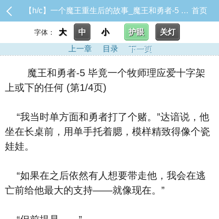
【h/c】一个魔王重生后的故事_魔王和勇者-5 毕竟一个牧师理应爱十字架上或下的任何
首页
大
中
小
护眼
关灯
字体：
上一章
目录
下一页
魔王和勇者-5 毕竟一个牧师理应爱十字架
上或下的任何 (第1/4页)
“我当时单方面和勇者打了个赌。”达谙说，他
坐在长桌前，用单手托着腮，模样精致得像个瓷
娃娃。
“如果在之后依然有人想要带走他，我会在逃
亡前给他最大的支持——就像现在。”