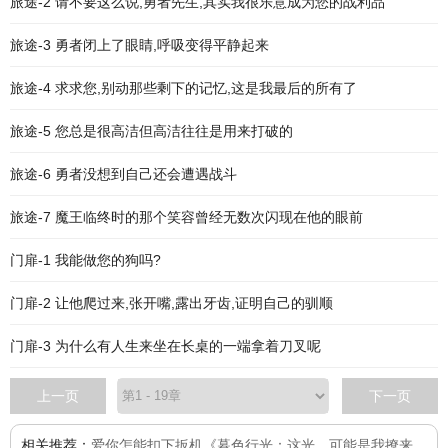
旅途-2 请不要这么说,勇者先生,其实我很乐意成为您的战利品
旅途-3 勇者闭上了眼睛,呼吸变得平静起来
旅途-4 求求您,别动那些剩下的记忆,这是我最后的所有了
旅途-5 您总是很高洁但高洁往往是用来打破的
旅途-6 勇者没想到自己还会遭遇战斗
旅途-7 魔王临终时的那个笑容曾经无数次闪现在他的眼前
门扉-1 我能做您的狗吗?
门扉-2 让他爬过来,张开嘴,露出牙齿,证明自己的驯顺
门扉-3 为什么有人生来坐在长桌的一端拿着刀叉呢
上一页
下一页
相关推荐：
爱你怎能扣下扳机
《暮色行光：这光，可能是我撩来