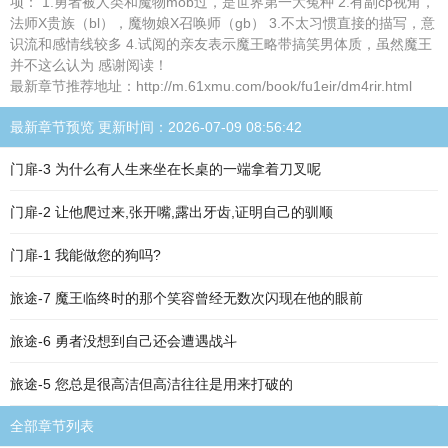
项： 1.勇者被人类和魔物mob过，是世界第一大冤种 2.有副cp视角，
法师X贵族（bl），魔物娘X召唤师（gb） 3.不太习惯直接的描写，意
识流和感情线较多 4.试阅的亲友表示魔王略带搞笑男体质，虽然魔王
并不这么认为 感谢阅读！
最新章节推荐地址：http://m.61xmu.com/book/fu1eir/dm4rir.html
最新章节预览 更新时间：2026-07-09 08:56:42
门扉-3 为什么有人生来坐在长桌的一端拿着刀叉呢
门扉-2 让他爬过来,张开嘴,露出牙齿,证明自己的驯顺
门扉-1 我能做您的狗吗?
旅途-7 魔王临终时的那个笑容曾经无数次闪现在他的眼前
旅途-6 勇者没想到自己还会遭遇战斗
旅途-5 您总是很高洁但高洁往往是用来打破的
全部章节列表